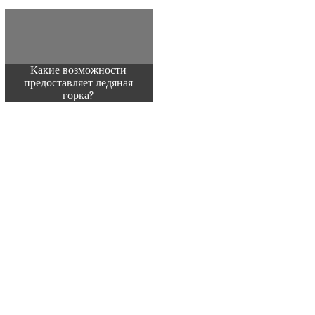
Какие возможности
предоставляет ледяная
горка?