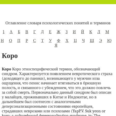
Оглавление словаря психологических понятий и терминов
1
А
Б
В
Г
Д
Е
Ж
З
И
Й
К
Л
М
Н
О
П
Р
С
Т
У
Ф
Х
Ц
Ч
Ш
Э
Ю
Я
Коро
Коро
Коро этноспецифический термин, обозначающий
синдром. Характеризуется появлением невротического страха
(доходящего до паники), возникающего у мужчин изза
ощущения, что пенис начинает втягиваться в брюшную
полость, и связанного с убеждением, что это должно повлечь
за собой смерть. Первоначально данный синдром был описан
у малайцев, проживавших в Китае и Индокитае, но в
дальнейшем был соотнесен с аналогичными
деперсонализационными состояниями европейцев,
страдавших неврозами или психозами (YapP.V. Suk yeon or
koro: a culturebound depersonalisation syndrome, in: The