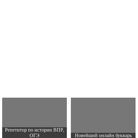
Репетитор по истории ВПР,
ОГЭ
Новейший онлайн букварь