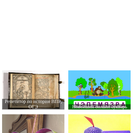
Репетитор по истории ВПР,
ОГЭ
Новейший онлайн букварь