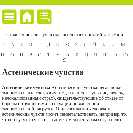
Оглавление словаря психологических понятий и терминов
1
А
Б
В
Г
Д
Е
Ж
З
И
Й
К
Л
М
Н
О
П
Р
С
Т
У
Ф
Х
Ц
Ч
Ш
Э
Ю
Я
Астенические чувства
Астенические чувства
Астенические чувства негативные
эмоциональные состояния (подавленность, уныние, печаль,
нелокализованный страх), свидетельствующие об отказе от
борьбы с трудностями в ситуации повышенной
эмоциональной нагрузки. О переживании человеком
астенических чувств может свидетельствовать, например, то,
что он сутулится, его дыхание замедляется, глаза тускнеют.