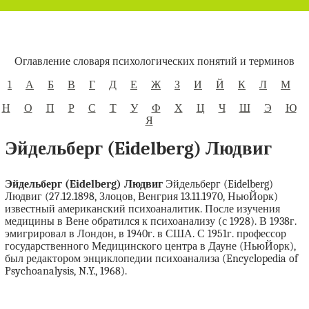
Оглавление словаря психологических понятий и терминов
1
А
Б
В
Г
Д
Е
Ж
З
И
Й
К
Л
М
Н
О
П
Р
С
Т
У
Ф
Х
Ц
Ч
Ш
Э
Ю
Я
Эйдельберг (Eidelberg) Людвиг
Эйдельберг (Eidelberg) Людвиг
Эйдельберг (Eidelberg)
Людвиг (27.12.1898, Злоцов, Венгрия 13.11.1970, НьюЙорк)
известный американский психоаналитик. После изучения
медицины в Вене обратился к психоанализу (с 1928). В 1938г.
эмигрировал в Лондон, в 1940г. в США. С 1951г. профессор
государственного Медицинского центра в Дауне (НьюЙорк),
был редактором энциклопедии психоанализа (Encyclopedia of
Psychoanalysis, N.Y., 1968).