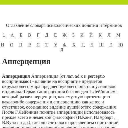
Оглавление словаря психологических понятий и терминов
1
А
Б
В
Г
Д
Е
Ж
З
И
Й
К
Л
М
Н
О
П
Р
С
Т
У
Ф
Х
Ц
Ч
Ш
Э
Ю
Я
Апперцепция
Апперцепция
Апперцепция (от лат. ad к и perceptio
воспринимаю) - влияние на восприятие предметов
окружающего мира предшествующего опыта и установок
индивида. Термин апперцепция был введен Г.Лейбницем ,
который развел перцепцию, как смутную презентацию
какоголибо содержания и апперцепцию как ясное и
отчетливое, осознанное видение душой этого содержания.
После Г.Лейбница понятие апперцепции использовалось
прежде всего в немецкой философии (И.Кант, И.Гербарт ,
В.Вундт и др.), где оно считалось проявлением спонтанной
активности души и источником единого потока сознания.