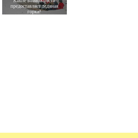
Какие возможности
предоставляет ледяная
горка?