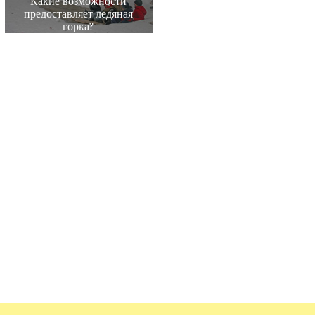
Какие возможности
предоставляет ледяная
горка?