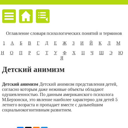
Оглавление словаря психологических понятий и терминов
1
А
Б
В
Г
Д
Е
Ж
З
И
Й
К
Л
М
Н
О
П
Р
С
Т
У
Ф
Х
Ц
Ч
Ш
Э
Ю
Я
Детский анимизм
Детский анимизм
Детский анимизм представления детей,
согласно которым даже неживые объекты обладают
одушевленностью. По данным американского психолога
М.Берзонски, это явление наиболее характерно для детей 5
летнего возраста и пропадает вместе с дальнейшим
социальнокогнитивным развитием.