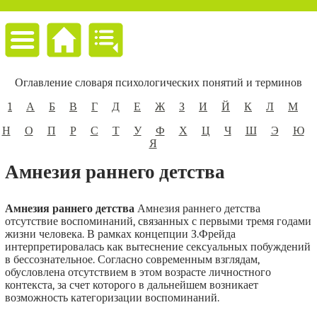
Оглавление словаря психологических понятий и терминов
1
А
Б
В
Г
Д
Е
Ж
З
И
Й
К
Л
М
Н
О
П
Р
С
Т
У
Ф
Х
Ц
Ч
Ш
Э
Ю
Я
Амнезия раннего детства
Амнезия раннего детства
Амнезия раннего детства
отсутствие воспоминаний, связанных с первыми тремя годами
жизни человека. В рамках концепции З.Фрейда
интерпретировалась как вытеснение сексуальных побуждений
в бессознательное. Согласно современным взглядам,
обусловлена отсутствием в этом возрасте личностного
контекста, за счет которого в дальнейшем возникает
возможность категоризации воспоминаний.