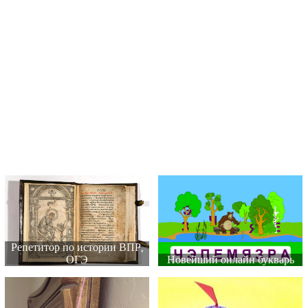
Репетитор по истории ВПР,
ОГЭ
Новейший онлайн букварь