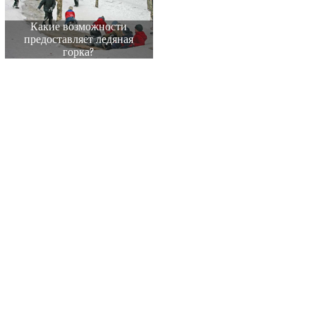
Какие возможности
предоставляет ледяная
горка?