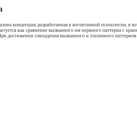
а
алона концепция, разработанная в когнитивной психологии, в к
актуется как сравнение вызванного им нервного паттерна с хра
ри достижении совпадения вызванного и эталонного паттернов 