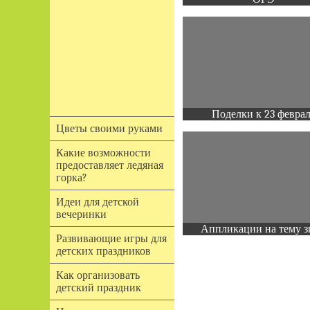
Поделки к 23 февра
Цветы своими руками
Какие возможности
предоставляет ледяная
горка?
Идеи для детской
вечеринки
Аппликации на тему з
Развивающие игры для
детских праздников
Как организовать
детский праздник