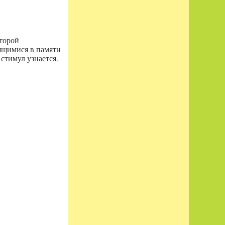
оторой
нящимися в памяти
стимул узнается.