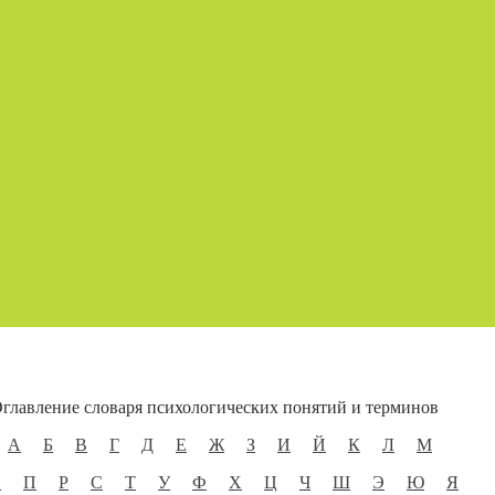
главление словаря психологических понятий и терминов
А
Б
В
Г
Д
Е
Ж
З
И
Й
К
Л
М
О
П
Р
С
Т
У
Ф
Х
Ц
Ч
Ш
Э
Ю
Я