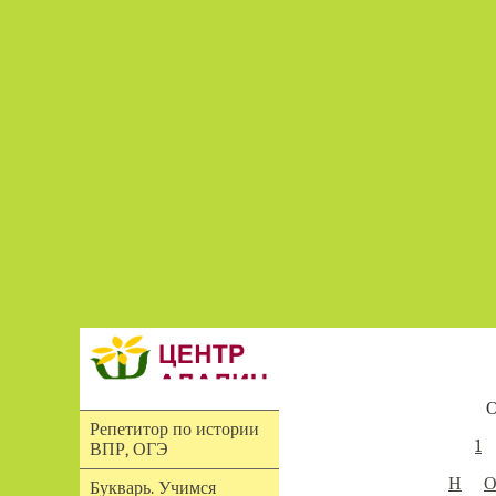
О
Репетитор по истории
1
ВПР, ОГЭ
Н
Букварь. Учимся