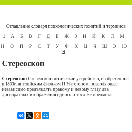
Оглавление словаря психологических понятий и терминов
1
А
Б
В
Г
Д
Е
Ж
З
И
Й
К
Л
М
Н
О
П
Р
С
Т
У
Ф
Х
Ц
Ч
Ш
Э
Ю
Я
Стереоскоп
Стереоскоп
Стереоскоп оптическое устройство, изобретенное
в 1833г. английским физиком И.Уитстоном, позволяющее
независимо предъявлять правому и левому глазу два
диспаратных изображения одного и того же предмета.