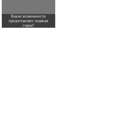
Какие возможности
предоставляет ледяная
горка?