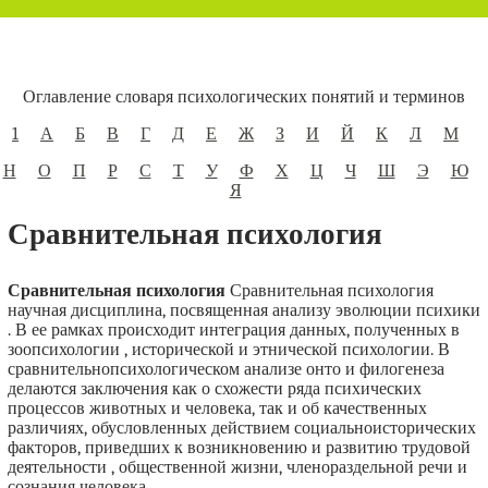
Оглавление словаря психологических понятий и терминов
1
А
Б
В
Г
Д
Е
Ж
З
И
Й
К
Л
М
Н
О
П
Р
С
Т
У
Ф
Х
Ц
Ч
Ш
Э
Ю
Я
Сравнительная психология
Сравнительная психология
Сравнительная психология
научная дисциплина, посвященная анализу эволюции психики
. В ее рамках происходит интеграция данных, полученных в
зоопсихологии , исторической и этнической психологии. В
сравнительнопсихологическом анализе онто и филогенеза
делаются заключения как о схожести ряда психических
процессов животных и человека, так и об качественных
различиях, обусловленных действием социальноисторических
факторов, приведших к возникновению и развитию трудовой
деятельности , общественной жизни, членораздельной речи и
сознания человека.