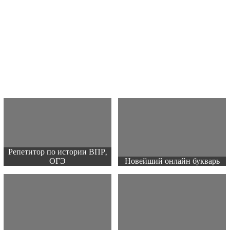
Репетитор по истории ВПР,
ОГЭ
Новейший онлайн букварь