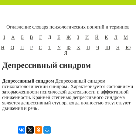
Оглавление словаря психологических понятий и терминов
1
А
Б
В
Г
Д
Е
Ж
З
И
Й
К
Л
М
Н
О
П
Р
С
Т
У
Ф
Х
Ц
Ч
Ш
Э
Ю
Я
Депрессивный синдром
Депрессивный синдром
Депрессивный синдром
психопатологический синдром . Характеризуется состояниями
заторможенности психической деятельности и аффективной
сниженности. Крайней степенью депрессивного синдрома
является депрессивный ступор, когда полностью отсутствуют
движения и речь .