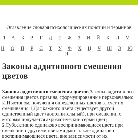
Оглавление словаря психологических понятий и терминов
1
А
Б
В
Г
Д
Е
Ж
З
И
Й
К
Л
М
Н
О
П
Р
С
Т
У
Ф
Х
Ц
Ч
Ш
Э
Ю
Я
Законы аддитивного смешения
цветов
Законы аддитивного смешения цветов
Законы аддитивного
смешения цветов правила, сформулированные первоначально
И.Ньютоном, получения определенных цветов за счет их
смешивания: 1.Для каждого цвета существует другой
единственный цвет (дополнительный), при смешении с
которым получается ахроматический серый цвет;
2.Субъективно одинаково воспринимающиеся цвета при
смешении с другими цветами дают также одинаково
воспринимающиеся цвета, вне зависимости от их