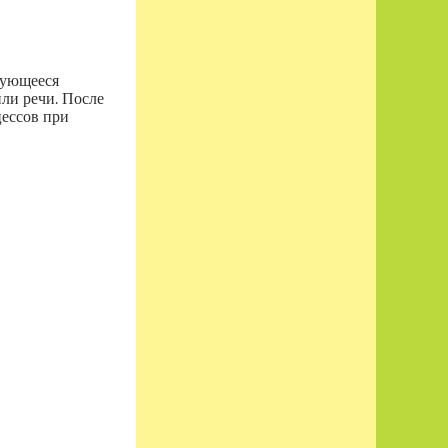
зующееся
ли речи. После
цессов при