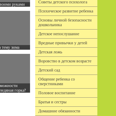
Советы детского психолога
воими руками
Психическое развитие ребенка
Основы личной безопасности
дошкольника
Детское непослушание
Вредные привычки у детей
 тему зима
Детская ложь
Воровство в детском возрасте
Детский сад
Общение ребенка со
сверстниками
зможности
ледяная горка?
Половое воспитание
Братья и сестры
Домашние обязанности