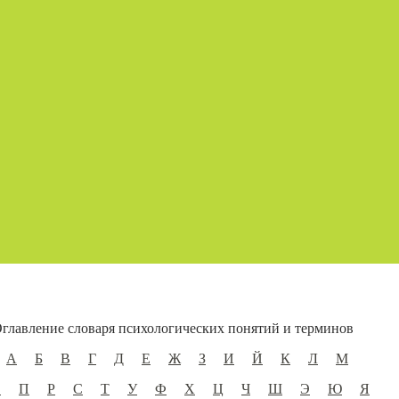
главление словаря психологических понятий и терминов
А
Б
В
Г
Д
Е
Ж
З
И
Й
К
Л
М
О
П
Р
С
Т
У
Ф
Х
Ц
Ч
Ш
Э
Ю
Я