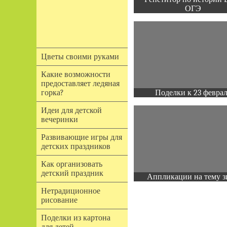
ОГЭ
Цветы своими руками
Какие возможности
предоставляет ледяная
Поделки к 23 февра
горка?
Идеи для детской
вечеринки
Развивающие игры для
детских праздников
Как организовать
детский праздник
Аппликации на тему з
Нетрадиционное
рисование
Поделки из картона
для детей