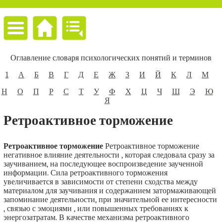
Оглавление словаря психологических понятий и терминов
1
А
Б
В
Г
Д
Е
Ж
З
И
Й
К
Л
М
Н
О
П
Р
С
Т
У
Ф
Х
Ц
Ч
Ш
Э
Ю
Я
Ретроактивное торможение
Ретроактивное торможение
Ретроактивное торможение
негативное влияние деятельности , которая следовала сразу за
заучиванием, на последующее воспроизведение заученной
информации. Сила ретроактивного торможения
увеличивается в зависимости от степени сходства между
материалом для заучивания и содержанием затормаживающей
запоминание деятельности, при значительной ее интересности
, связью с эмоциями , или повышенных требованиях к
энергозатратам. В качестве механизма ретроактивного