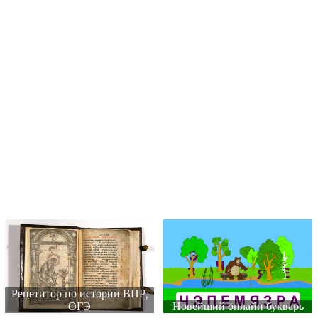
Репетитор по истории ВПР,
ОГЭ
Новейший онлайн букварь