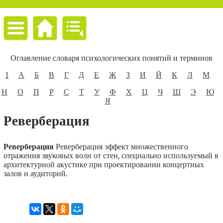
Оглавление словаря психологических понятий и терминов
1
А
Б
В
Г
Д
Е
Ж
З
И
Й
К
Л
М
Н
О
П
Р
С
Т
У
Ф
Х
Ц
Ч
Ш
Э
Ю
Я
Реверберация
Реверберация
Реверберация эффект множественного
отражения звуковых волн от стен, специально используемый в
архитектурной акустике при проектировании концертных
залов и аудиторий.