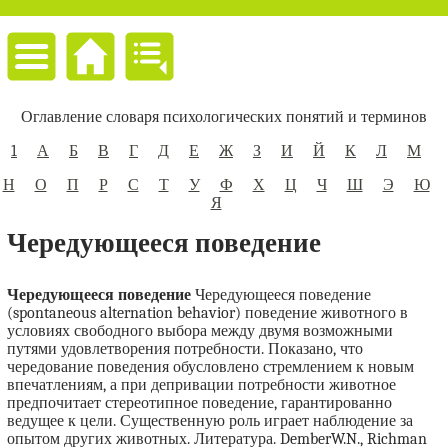
Оглавление словаря психологических понятий и терминов
1
А
Б
В
Г
Д
Е
Ж
З
И
Й
К
Л
М
Н
О
П
Р
С
Т
У
Ф
Х
Ц
Ч
Ш
Э
Ю
Я
Чередующееся поведение
Чередующееся поведение
Чередующееся поведение
(spontaneous alternation behavior) поведение животного в
условиях свободного выбора между двумя возможными
путями удовлетворения потребности. Показано, что
чередование поведения обусловлено стремлением к новым
впечатлениям, а при депривации потребности животное
предпочитает стереотипное поведение, гарантированно
ведущее к цели. Существенную роль играет наблюдение за
опытом других животных. Литература. DemberW.N., Richman