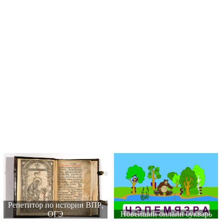
Репетитор по истории ВПР,
ОГЭ
Новейший онлайн букварь