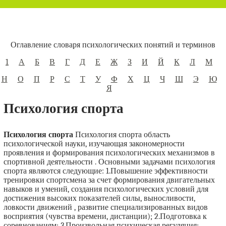
Оглавление словаря психологических понятий и терминов
1
А
Б
В
Г
Д
Е
Ж
З
И
Й
К
Л
М
Н
О
П
Р
С
Т
У
Ф
Х
Ц
Ч
Ш
Э
Ю
Я
Психология спорта
Психология спорта
Психология спорта область
психологической науки, изучающая закономерности
проявления и формирования психологических механизмов в
спортивной деятельности . Основными задачами психология
спорта являются следующие: 1.Повышение эффективности
тренировки спортсмена за счет формирования двигательных
навыков и умений, создания психологических условий для
достижения высоких показателей силы, выносливости,
ловкости движений , развитие специализированных видов
восприятия (чувства времени, дистанции); 2.Подготовка к
соревнованиям; 3.Произвольная психическая регуляция;