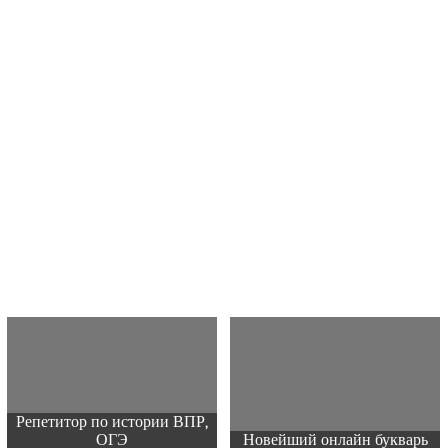
Репетитор по истории ВПР,
ОГЭ
Новейший онлайн букварь