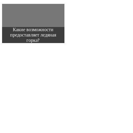
Какие возможности
предоставляет ледяная
горка?