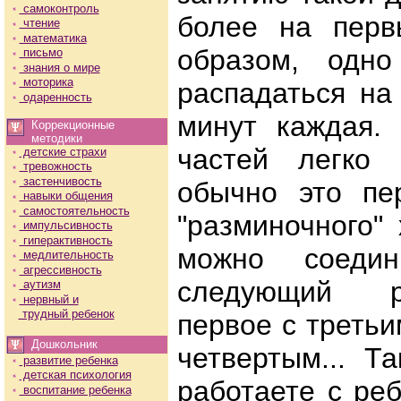
самоконтроль
более на перв
чтение
математика
образом, одно
письмо
знания о мире
моторика
распадаться на
одаренность
минут каждая. 
Коррекционные
методики
частей легко п
детские страхи
тревожность
застенчивость
обычно это пе
навыки общения
самостоятельность
"разминочного"
импульсивность
гиперактивность
можно соедин
медлительность
агрессивность
следующий р
аутизм
нервный и
трудный ребенок
первое с третьи
Дошкольник
четвертым... Т
развитие ребенка
детская психология
работаете с ре
воспитание ребенка