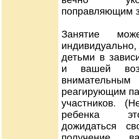
поправляющим з
Занятие може
индивидуальн
детьми в завис
и вашей воз
внимательны
реагирующим па
участников. (Н
ребенка эт
дожидаться св
получение ва