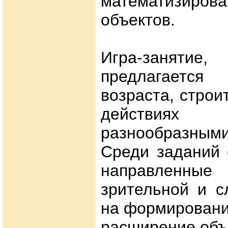
математизирова
объектов.
Игра-занят
предлагаетс
возраста, строи
действиях
разнообразны
Среди заданий 
направленны
зрительной и с
на формировани
расширение объ