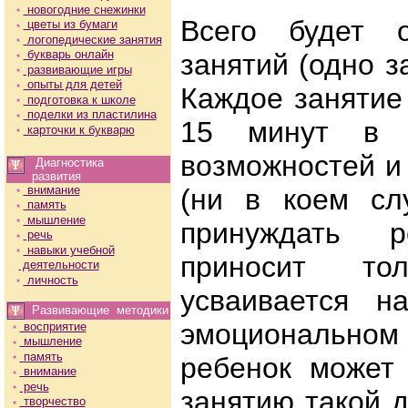
новогодние снежинки
Всего будет о
цветы из бумаги
логопедические занятия
букварь онлайн
занятий (одно з
развивающие игры
опыты для детей
Каждое занятие
подготовка к школе
поделки из пластилина
15 минут в з
карточки к букварю
возможностей и
Диагностика
развития
внимание
(ни в коем сл
память
мышление
принуждать р
речь
навыки учебной
приносит то
деятельности
личность
усваивается н
Развивающие методики
эмоциональн
восприятие
мышление
память
ребенок может 
внимание
речь
занятию такой 
творчество