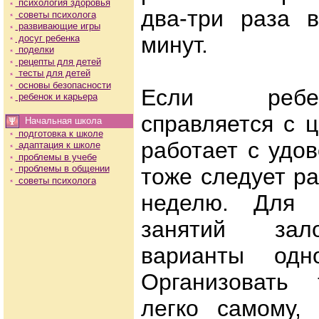
психология здоровья
два-три раза 
советы психолога
развивающие игры
минут.
досуг ребенка
поделки
рецепты для детей
тесты для детей
основы безопасности
Если ребе
ребенок и карьера
справляется с 
Начальная школа
подготовка к школе
работает с удо
адаптация к школе
проблемы в учебе
проблемы в общении
тоже следует ра
советы психолога
неделю. Для 
занятий зал
варианты одно
Организовать 
легко самому,